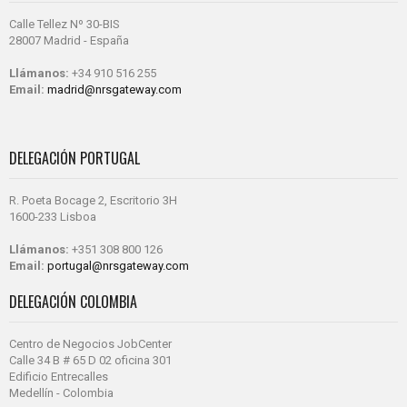
Calle Tellez Nº 30-BIS
28007 Madrid - España
Llámanos:
+34 910 516 255
Email:
madrid@nrsgateway.com
DELEGACIÓN PORTUGAL
R. Poeta Bocage 2, Escritorio 3H
1600-233 Lisboa
Llámanos:
+351 308 800 126
Email:
portugal@nrsgateway.com
DELEGACIÓN COLOMBIA
Centro de Negocios JobCenter
Calle 34 B # 65 D 02 oficina 301
Edificio Entrecalles
Medellín - Colombia