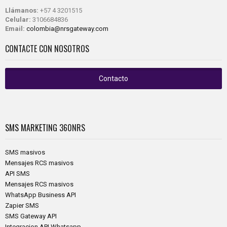
Llámanos:
+57 4 3201515
Celular:
3106684836
Email:
colombia@nrsgateway.com
CONTACTE CON NOSOTROS
Contacto
SMS MARKETING
360NRS
SMS masivos
Mensajes RCS masivos
API SMS
Mensajes RCS masivos
WhatsApp Business API
Zapier SMS
SMS Gateway API
Integracion API Whatsapp