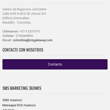
Centro de Negocios JobCenter
Calle 34 B # 65 D 02 oficina 301
Edificio Entrecalles
Medellín - Colombia
Llámanos:
+57 4 3201515
Celular:
3106684836
Email:
colombia@nrsgateway.com
CONTACTE CON NOSOTROS
Contacto
SMS MARKETING
360NRS
SMS masivos
Mensajes RCS masivos