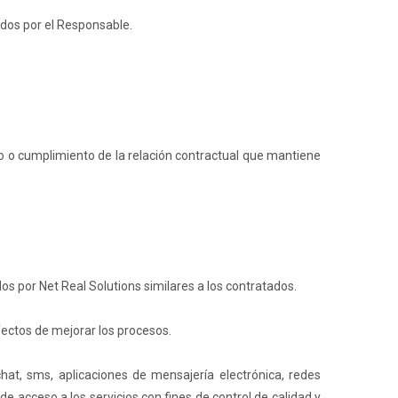
cidos por el Responsable.
to o cumplimiento de la relación contractual que mantiene
os por Net Real Solutions similares a los contratados.
efectos de mejorar los procesos.
at, sms, aplicaciones de mensajería electrónica, redes
 acceso a los servicios con fines de control de calidad y