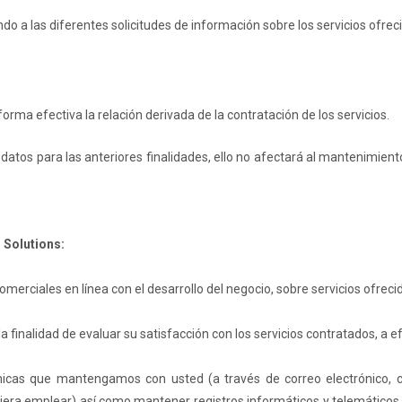
ndo a las diferentes solicitudes de información sobre los servicios ofre
orma efectiva la relación derivada de la contratación de los servicios.
 datos para las anteriores finalidades, ello no afectará al mantenimien
l Solutions:
merciales en línea con el desarrollo del negocio, sobre servicios ofrecid
a finalidad de evaluar su satisfacción con los servicios contratados, a 
icas que mantengamos con usted (a través de correo electrónico, ch
iera emplear) así como mantener registros informáticos y telemáticos de