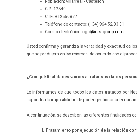
Población: Villarreal - Castellón
C.P.: 12540
C.I.F.: B12550877
Teléfono de contacto: (+34) 964 52 33 31
Correo electrónico:
rgpd@nrs-group.com
Usted confirma y garantiza la veracidad y exactitud de l
que se produjera en los mismos, de acuerdo con el procedi
¿Con qué finalidades vamos a tratar sus datos person
Le informamos de que todos los datos tratados por Net Re
supondría la imposibilidad de poder gestionar adecuadame
A continuación, se describen las diferentes finalidades co
I. Tratamiento por ejecución de la relación con