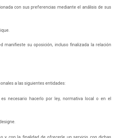
acionada con sus preferencias mediante el análisis de sus
dique.
anifieste su oposición, incluso finalizada la relación
onales a las siguientes entidades:
es necesario hacerlo por ley, normativa local o en el
 designe.
y con la finalidad de ofrecerle un servicio con dichas