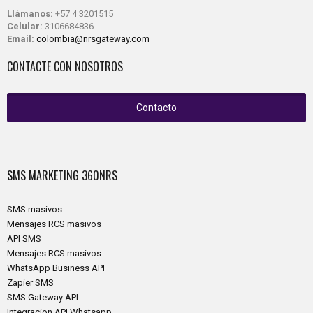
Llámanos:
+57 4 3201515
Celular:
3106684836
Email:
colombia@nrsgateway.com
CONTACTE CON NOSOTROS
Contacto
SMS MARKETING
360NRS
SMS masivos
Mensajes RCS masivos
API SMS
Mensajes RCS masivos
WhatsApp Business API
Zapier SMS
SMS Gateway API
Integracion API Whatsapp