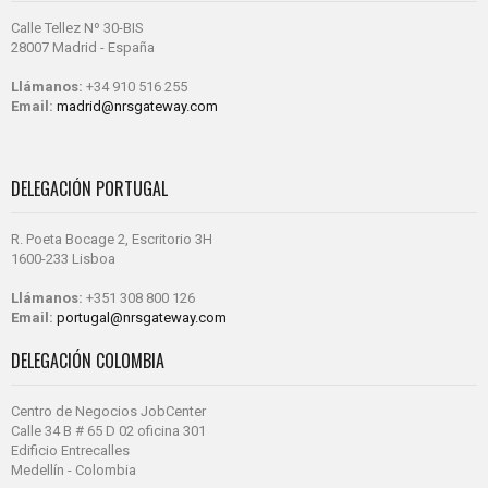
Calle Tellez Nº 30-BIS
28007 Madrid - España
Llámanos:
+34 910 516 255
Email:
madrid@nrsgateway.com
DELEGACIÓN PORTUGAL
R. Poeta Bocage 2, Escritorio 3H
1600-233 Lisboa
Llámanos:
+351 308 800 126
Email:
portugal@nrsgateway.com
DELEGACIÓN COLOMBIA
Centro de Negocios JobCenter
Calle 34 B # 65 D 02 oficina 301
Edificio Entrecalles
Medellín - Colombia