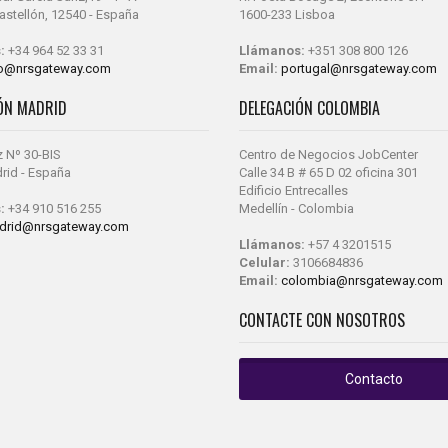
 Castellón, 12540 - España
1600-233 Lisboa
:
+34 964 52 33 31
Llámanos:
+351 308 800 126
fo@nrsgateway.com
Email:
portugal@nrsgateway.com
ÓN MADRID
DELEGACIÓN COLOMBIA
z Nº 30-BIS
Centro de Negocios JobCenter
rid - España
Calle 34 B # 65 D 02 oficina 301
Edificio Entrecalles
:
+34 910 516 255
Medellín - Colombia
drid@nrsgateway.com
Llámanos:
+57 4 3201515
Celular:
3106684836
Email:
colombia@nrsgateway.com
CONTACTE CON NOSOTROS
Contacto