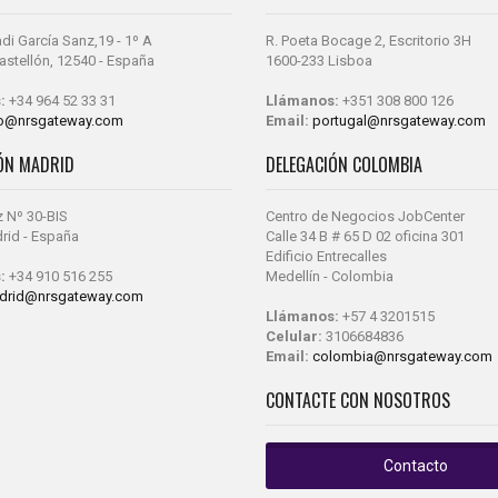
di García Sanz,19 - 1º A
R. Poeta Bocage 2, Escritorio 3H
 Castellón, 12540 - España
1600-233 Lisboa
:
+34 964 52 33 31
Llámanos:
+351 308 800 126
fo@nrsgateway.com
Email:
portugal@nrsgateway.com
ÓN MADRID
DELEGACIÓN COLOMBIA
z Nº 30-BIS
Centro de Negocios JobCenter
rid - España
Calle 34 B # 65 D 02 oficina 301
Edificio Entrecalles
:
+34 910 516 255
Medellín - Colombia
drid@nrsgateway.com
Llámanos:
+57 4 3201515
Celular:
3106684836
Email:
colombia@nrsgateway.com
CONTACTE CON NOSOTROS
Contacto