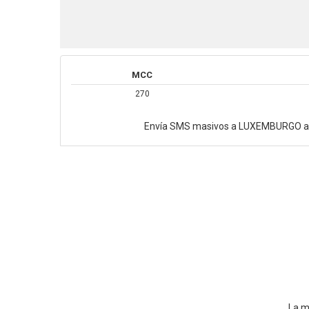
MCC
270
Envía SMS masivos a LUXEMBURGO al 
La m