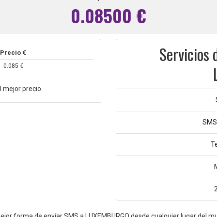
0.08500 €
Servicios 
Precio €
0.085 €
mejor precio.
SMS
T
ejor forma de envíar SMS a LUXEMBURGO desde cualquier lugar del m