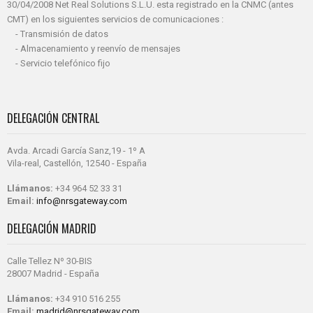
30/04/2008 Net Real Solutions S.L.U. esta registrado en la CNMC (antes
CMT) en los siguientes servicios de comunicaciones :
- Transmisión de datos
- Almacenamiento y reenvío de mensajes
- Servicio telefónico fijo
DELEGACIÓN CENTRAL
Avda. Arcadi García Sanz,19 - 1º A
Vila-real, Castellón, 12540 - España
Llámanos:
+34 964 52 33 31
Email:
info@nrsgateway.com
DELEGACIÓN MADRID
Calle Tellez Nº 30-BIS
28007 Madrid - España
Llámanos:
+34 910 516 255
Email:
madrid@nrsgateway.com