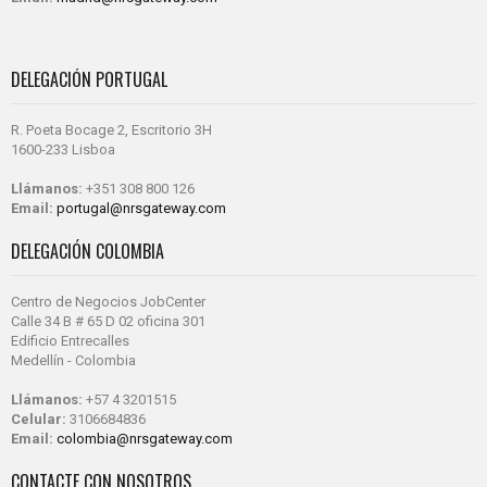
DELEGACIÓN PORTUGAL
R. Poeta Bocage 2, Escritorio 3H
1600-233 Lisboa
Llámanos:
+351 308 800 126
Email:
portugal@nrsgateway.com
DELEGACIÓN COLOMBIA
Centro de Negocios JobCenter
Calle 34 B # 65 D 02 oficina 301
Edificio Entrecalles
Medellín - Colombia
Llámanos:
+57 4 3201515
Celular:
3106684836
Email:
colombia@nrsgateway.com
CONTACTE CON NOSOTROS