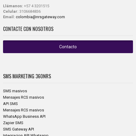
Llámanos:
+57 4 3201515
Celular:
3106684836
Email:
colombia@nrsgateway.com
CONTACTE CON NOSOTROS
Contacto
SMS MARKETING
360NRS
SMS masivos
Mensajes RCS masivos
API SMS
Mensajes RCS masivos
WhatsApp Business API
Zapier SMS
SMS Gateway API
Integracion API Whatsapp