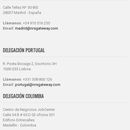
Calle Tellez Nº 30-BIS
28007 Madrid - España
Llámanos:
+34 910 516 255
Email:
madrid@nrsgateway.com
DELEGACIÓN PORTUGAL
R. Poeta Bocage 2, Escritorio 3H
1600-233 Lisboa
Llámanos:
+351 308 800 126
Email:
portugal@nrsgateway.com
DELEGACIÓN COLOMBIA
Centro de Negocios JobCenter
Calle 34 B # 65 D 02 oficina 301
Edificio Entrecalles
Medellín - Colombia