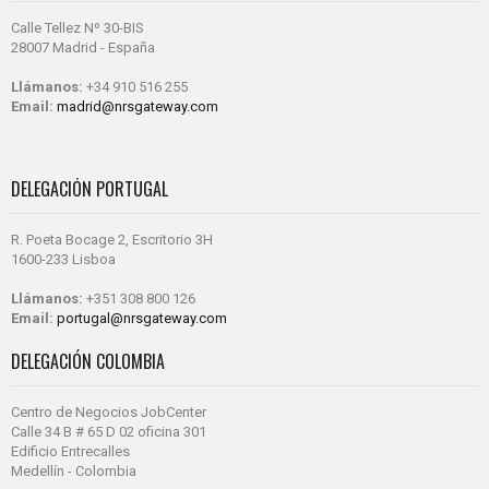
Calle Tellez Nº 30-BIS
28007 Madrid - España
Llámanos:
+34 910 516 255
Email:
madrid@nrsgateway.com
DELEGACIÓN PORTUGAL
R. Poeta Bocage 2, Escritorio 3H
1600-233 Lisboa
Llámanos:
+351 308 800 126
Email:
portugal@nrsgateway.com
DELEGACIÓN COLOMBIA
Centro de Negocios JobCenter
Calle 34 B # 65 D 02 oficina 301
Edificio Entrecalles
Medellín - Colombia