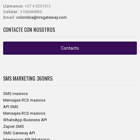
Llámanos:
+57 4 3201515
Celular:
3106684836
Email:
colombia@nrsgateway.com
CONTACTE CON NOSOTROS
Contacto
SMS MARKETING
360NRS
SMS masivos
Mensajes RCS masivos
API SMS
Mensajes RCS masivos
WhatsApp Business API
Zapier SMS
SMS Gateway API
Integracion API Whatsapp