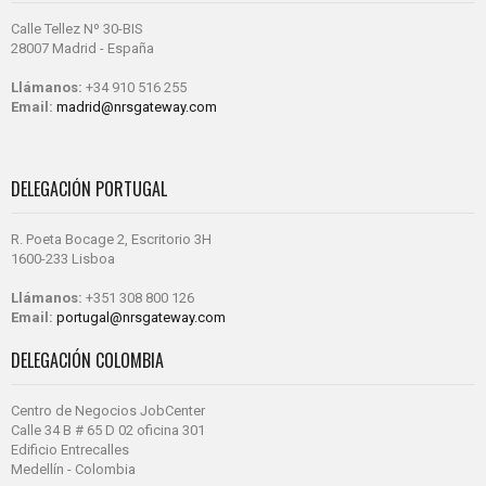
Calle Tellez Nº 30-BIS
28007 Madrid - España
Llámanos:
+34 910 516 255
Email:
madrid@nrsgateway.com
DELEGACIÓN PORTUGAL
R. Poeta Bocage 2, Escritorio 3H
1600-233 Lisboa
Llámanos:
+351 308 800 126
Email:
portugal@nrsgateway.com
DELEGACIÓN COLOMBIA
Centro de Negocios JobCenter
Calle 34 B # 65 D 02 oficina 301
Edificio Entrecalles
Medellín - Colombia