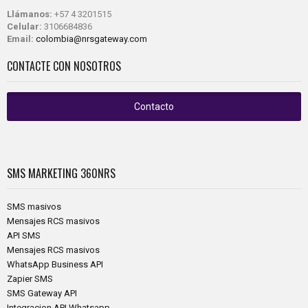
Llámanos:
+57 4 3201515
Celular:
3106684836
Email:
colombia@nrsgateway.com
CONTACTE CON NOSOTROS
Contacto
SMS MARKETING
360NRS
SMS masivos
Mensajes RCS masivos
API SMS
Mensajes RCS masivos
WhatsApp Business API
Zapier SMS
SMS Gateway API
Integracion API Whatsapp