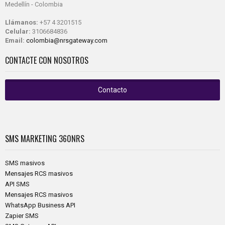
Medellín - Colombia
Llámanos:
+57 4 3201515
Celular:
3106684836
Email:
colombia@nrsgateway.com
CONTACTE CON NOSOTROS
Contacto
SMS MARKETING
360NRS
SMS masivos
Mensajes RCS masivos
API SMS
Mensajes RCS masivos
WhatsApp Business API
Zapier SMS