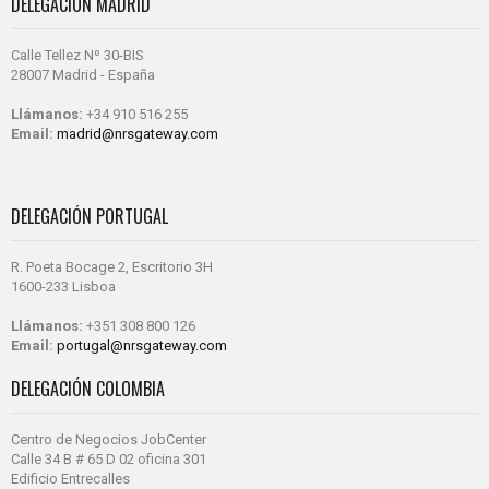
DELEGACIÓN MADRID
Calle Tellez Nº 30-BIS
28007 Madrid - España
Llámanos:
+34 910 516 255
Email:
madrid@nrsgateway.com
DELEGACIÓN PORTUGAL
R. Poeta Bocage 2, Escritorio 3H
1600-233 Lisboa
Llámanos:
+351 308 800 126
Email:
portugal@nrsgateway.com
DELEGACIÓN COLOMBIA
Centro de Negocios JobCenter
Calle 34 B # 65 D 02 oficina 301
Edificio Entrecalles