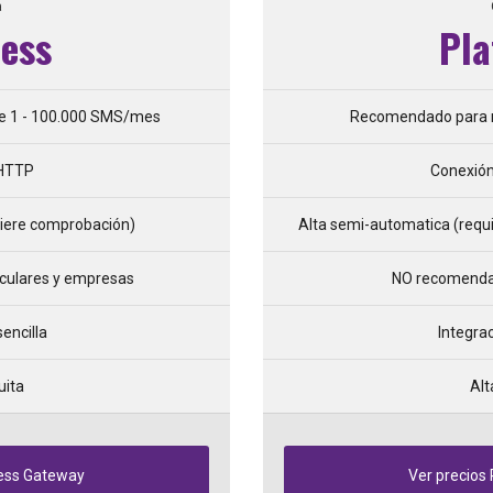
a
ess
Pl
e 1 - 100.000 SMS/mes
Recomendado para 
 HTTP
Conexió
uiere comprobación)
Alta semi-automatica (requi
culares y empresas
NO recomendad
sencilla
Integra
uita
Alt
ness Gateway
Ver precios