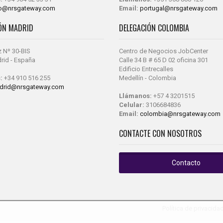
fo@nrsgateway.com
Email:
portugal@nrsgateway.com
ÓN MADRID
DELEGACIÓN COLOMBIA
z Nº 30-BIS
Centro de Negocios JobCenter
rid - España
Calle 34 B # 65 D 02 oficina 301
Edificio Entrecalles
:
+34 910 516 255
Medellín - Colombia
drid@nrsgateway.com
Llámanos:
+57 4 3201515
Celular:
3106684836
Email:
colombia@nrsgateway.com
CONTACTE CON NOSOTROS
Contacto
Política de privacida