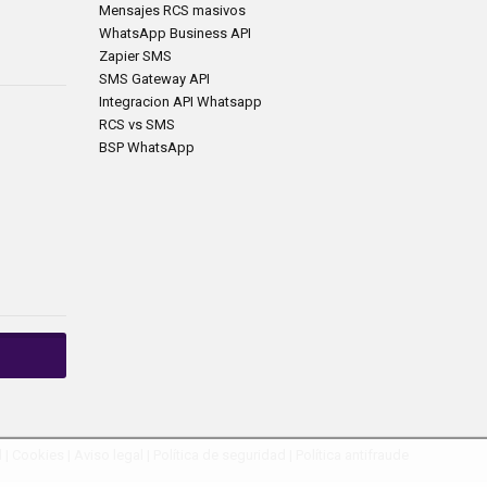
Mensajes RCS masivos
WhatsApp Business API
Zapier SMS
SMS Gateway API
Integracion API Whatsapp
RCS vs SMS
BSP WhatsApp
d
|
Cookies
|
Aviso legal
|
Política de seguridad
|
Política antifraude