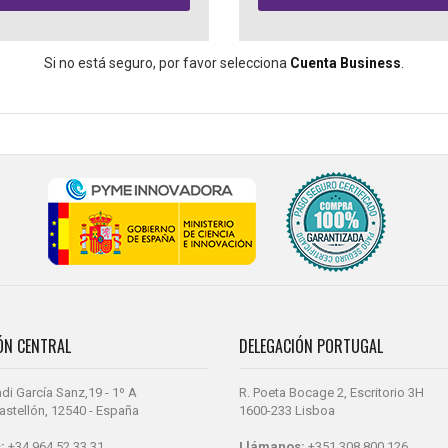
Si no está seguro, por favor selecciona
Cuenta Business
.
ÓN CENTRAL
DELEGACIÓN PORTUGAL
di García Sanz,19 - 1º A
R. Poeta Bocage 2, Escritorio 3H
 Castellón, 12540 - España
1600-233 Lisboa
:
+34 964 52 33 31
Llámanos:
+351 308 800 126