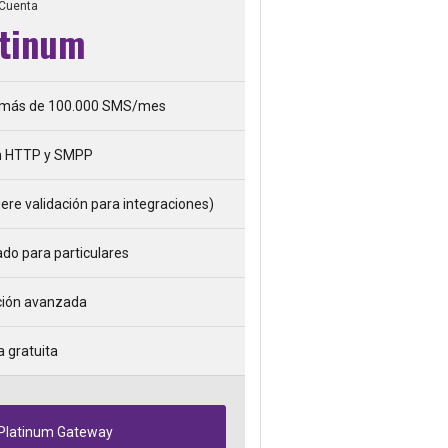
Cuenta
atinum
más de 100.000 SMS/mes
n HTTP y SMPP
ere validación para integraciones)
o para particulares
ción avanzada
a gratuita
 Platinum Gateway